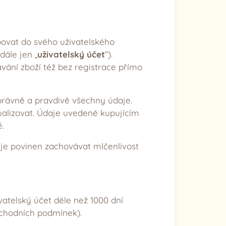
povat do svého uživatelského
dále jen „
uživatelský účet
“).
ání zboží též bez registrace přímo
správně a pravdivě všechny údaje.
ualizovat. Údaje uvedené kupujícím
.
 je povinen zachovávat mlčenlivost
ivatelský účet déle než 1000 dní
obchodních podmínek).