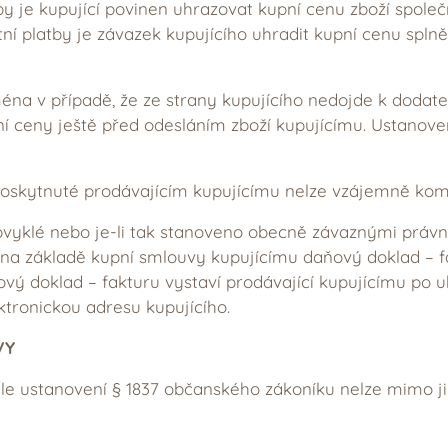
by je kupující povinen uhrazovat kupní cenu zboží spole
tní platby je závazek kupujícího uhradit kupní cenu spln
éna v případě, že ze strany kupujícího nedojde k dodate
í ceny ještě před odesláním zboží kupujícímu. Ustanoven
 poskytnuté prodávajícím kupujícímu nelze vzájemně kom
bvyklé nebo je-li tak stanoveno obecně závaznými právní
 na základě kupní smlouvy kupujícímu daňový doklad 
vý doklad – fakturu vystaví prodávající kupujícímu po uh
ktronickou adresu kupujícího.
VY
dle ustanovení § 1837 občanského zákoníku nelze mimo j