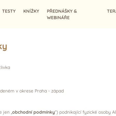
TESTY
KNÍŽKY
PŘEDNÁŠKY &
TER
WEBINÁŘE
ky
, Citlivka
 vedeném v okrese Praha - západ
 jen „
obchodní podmínky
“) podnikající fyzické osoby 