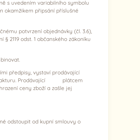
čně s uvedením variabilního symbolu
ěn okamžikem připsání příslušné
čnému potvrzení objednávky (čl. 3.6),
í § 2119 odst. 1 občanského zákoníku
binovat.
mi předpisy, vystaví prodávající
– fakturu. Prodávající plátcem
razení ceny zboží a zašle jej
iné odstoupit od kupní smlouvy o