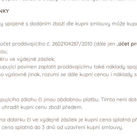
NKY
y spojené s dodáním zboží dle kupní smlouvy může kupu
et prodávajícího č. 2602104287/2010 (dále jen „
účet pr
ou;
ěru ve výdejně zásilek;
kupující povinen zaplatit prodávajícímu také náklady sp
no výslovně jinak, rozumí se dále kupní cenou i náklady 
pujícího zálohu či jinou obdobnou platbu. Tímto není dot
 uhradit kupní cenu zboží předem.
na dobírku či ve výdejně zásilek je kupní cena splatná př
í cena splatná do 3 dnů od uzavření kupní smlouvy.