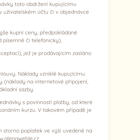
návky toto obdržení kupujícímu
 v uživatelském účtu či v objednávce
 výše kupní ceny, předpokládané
písemně či telefonicky).
eptací), jež je prodávajícím zasláno
mlouvy. Náklady vzniklé kupujícímu
y (náklady na internetové připojení,
ákladní sazby.
ednávky s povinností platby, od které
onáním kurzu. V takovém případě je
n storno poplatek ve výši uvedené na
w.alenawehle.cz.