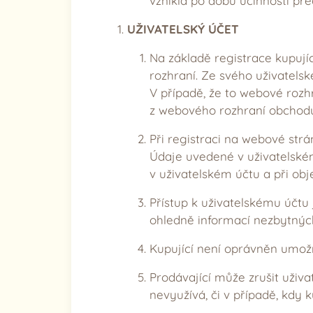
vzniklá po dobu účinnosti př
UŽIVATELSKÝ ÚČET
Na základě registrace kupují
rozhraní. Ze svého uživatelsk
V případě, že to webové rozh
z webového rozhraní obchod
Při registraci na webové strá
Údaje uvedené v uživatelském
v uživatelském účtu a při ob
Přístup k uživatelskému účtu
ohledně informací nezbytných
Kupující není oprávněn umožn
Prodávající může zrušit uživa
nevyužívá, či v případě, kdy 