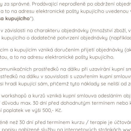
 za správné. Prodávající neprodleně po obdržení objed
, a to na adresu elektronické pošty kupujícího uvedenou
a kupujícího
“).
 v závislosti na charakteru objednávky (množství zboží,
kupujícího o dodatečné potvrzení objednávky (například 
cím a kupujícím vzniká doručením přijetí objednávky (akc
ou, a to na adresu elektronické pošty kupujícího.
 komunikačních prostředků na dálku při uzavírání kupní s
středků na dálku v souvislosti s uzavřením kupní smlouv
si hradí kupující sám, přičemž tyto náklady se neliší od z
ií, workshopů a kurzů vzniká kupní smlouva odesláním obj
í důvodu max. 30 dní před dohodnutým termínem nebo k
 poplatek ve výši 500,- Kč.
ně než 30 dní před termínem kurzu / terapie je účtová
 popisu nabízené služby na internetových stránkách ww