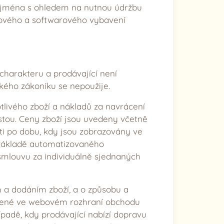
 zejména s ohledem na nutnou údržbu
rového a softwarového vybavení
harakteru a prodávající není
ského zákoníku se nepoužije.
livého zboží a nákladů za navrácení
estou. Ceny zboží jsou uvedeny včetně
sti po dobu, kdy jsou zobrazovány ve
 základě automatizovaného
smlouvu za individuálně sjednaných
 a dodáním zboží, a o způsobu a
edené ve webovém rozhraní obchodu
ípadě, kdy prodávající nabízí dopravu