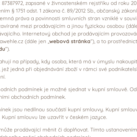
lo: 87387972, zapsané v živnostenském rejstříku od roku 20. 
ním § 1751 odst. 1 zákona č. 89/2012 Sb., občanský zákoní
jemná práva a povinnosti smluvních stran vzniklé v souv
zavírané mezi prodávajícím a jinou fyzickou osobou (dále
vajícího. Internetový obchod je prodávajícím provozov
wehle.cz (dále jen „
webová stránka
“), a to prostředni
du
“).
ují na případy, kdy osoba, která má v úmyslu nakoupit 
 jež jedná při objednávání zboží v rámci své podnikatel
ní.
odních podmínek je možné sjednat v kupní smlouvě. Od
ními obchodních podmínek.
nek jsou nedílnou součástí kupní smlouvy. Kupní smlou
Kupní smlouvu lze uzavřít v českém jazyce.
ůže prodávající měnit či doplňovat. Tímto ustanovením