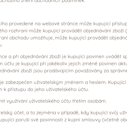
edchozího znění obchodních podmínek.
cího provedené na webové stránce může kupující přistu
ého rozhraní může kupující provádět objednávání zboží (
raní obchodu umožňuje, může kupující provádět objednáv
u.
nce a při objednávání zboží je kupující povinen uvádět 
 účtu je kupující při jakékoliv jejich změně povinen akt
jednávání zboží jsou prodávajícím považovány za správné
 je zabezpečen uživatelským jménem a heslem. Kupující
 k přístupu do jeho uživatelského účtu.
it využívání uživatelského účtu třetím osobám.
telský účet, a to zejména v případě, kdy kupující svůj už
kupující poruší své povinnosti z kupní smlouvy (včetně 