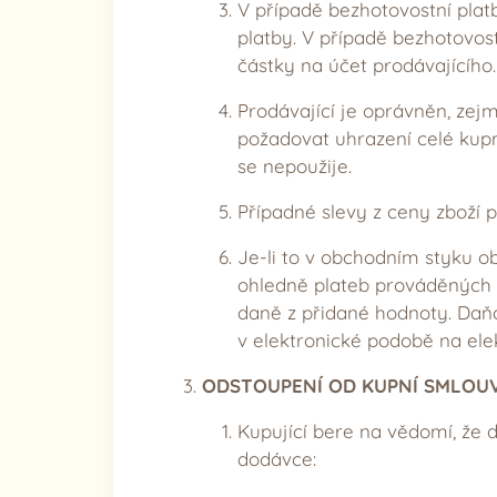
V případě bezhotovostní plat
platby. V případě bezhotovos
částky na účet prodávajícího.
Prodávající je oprávněn, zejm
požadovat uhrazení celé kupn
se nepoužije.
Případné slevy z ceny zboží
Je-li to v obchodním styku o
ohledně plateb prováděných
daně z přidané hodnoty. Daňo
v elektronické podobě na ele
ODSTOUPENÍ OD KUPNÍ SMLOU
Kupující bere na vědomí, že 
dodávce: