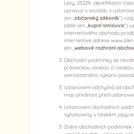
Lety, 25229, identifikační čís
upravují v souladu s ustanove
jen „
občanský zákoník
“) vzá
(dále jen „
kupní smlouva
“) u
internetového obchodu prodá
internetové adrese www.alena
jen „
webové rozhraní obcho
Obchodní podmínky se nevztah
právnickou osobou či osobou,
samostatného výkonu povolá
Ustanovení odchylná od obch
mají přednost před ustanove
Ustanovení obchodních podmí
vyhotoveny v českém jazyce. 
Znění obchodních podmínek m