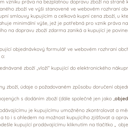
m vzniku práva na bezplatnou dopravu zboží na straně k
aného zboží ve výši stanovené ve webovém rozhraní obc
pní smlouvy kupujícím a celková kupní cena zboží, u kt
huje minimální výše, jež je potřebná pro vznik práva n
cího na dopravu zboží zdarma zaniká a kupující je povin
kupující objednávkový formulář ve webovém rozhraní ob
o:
dnávané zboží „vloží“ kupující do elektronického nákup
ny zboží, údaje o požadovaném způsobu doručení objed
ojených s dodáním zboží (dále společně jen jako „
obje
odávajícímu je kupujícímu umožněno zkontrolovat a měni
, a to i s ohledem na možnost kupujícího zjišťovat a opra
ešle kupující prodávajícímu kliknutím na tlačítko „ ob