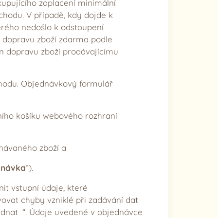
upujícího zaplacení minimální
hodu. V případě, kdy dojde k
erého nedošlo k odstoupení
a dopravu zboží zdarma podle
en dopravu zboží prodávajícímu
chodu. Objednávkový formulář
ního košíku webového rozhraní
návaného zboží a
dnávka
“).
t vstupní údaje, které
vovat chyby vzniklé při zadávání dat
jednat “. Údaje uvedené v objednávce