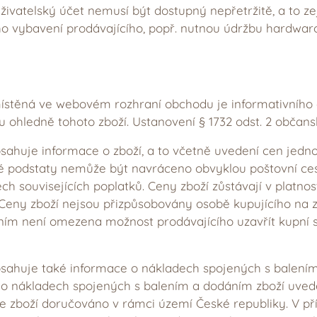
uživatelský účet nemusí být dostupný nepřetržitě, a to
 vybavení prodávajícího, popř. nutnou údržbu hardwa
ístěná ve webovém rozhraní obchodu je informativního c
u ohledně tohoto zboží. Ustanovení § 1732 odst. 2 občan
huje informace o zboží, a to včetně uvedení cen jednot
e své podstaty nemůže být navráceno obvyklou poštovní c
h souvisejících poplatků. Ceny zboží zůstávají v platno
eny zboží nejsou přizpůsobovány osobě kupujícího na
ním není omezena možnost prodávajícího uzavřít kupní 
ahuje také informace o nákladech spojených s balením
e o nákladech spojených s balením a dodáním zboží uv
je zboží doručováno v rámci území České republiky. V př